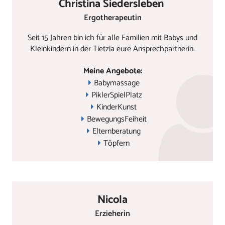
Christina Siedersleben
Ergotherapeutin
WOCHENPLAN
Seit 15 Jahren bin ich für alle Familien mit Babys und
AKTUELLES
Kleinkindern in der Tietzia eure Ansprechpartnerin.
TEAM
Meine Angebote:
Babymassage
GALERIE
PiklerSpielPlatz
KinderKunst
BewegungsFeiheit
AUSSCHREIBUNG
Elternberatung
Töpfern
KOOPERATION
KONTAKT
Nicola
Erzieherin